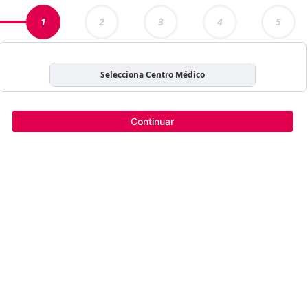
1
2
3
4
5
Selecciona Centro Médico
Continuar