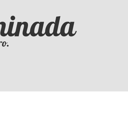
iminada
ro.