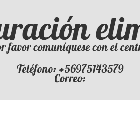
uración el
r favor comuníquese con el cent
Teléfono: +56975143579
Correo: