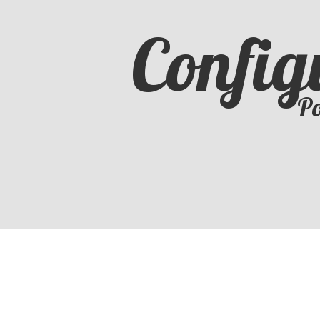
Config
Po