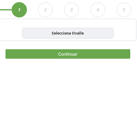
1
2
3
4
5
Selecciona Ovalle
Continuar