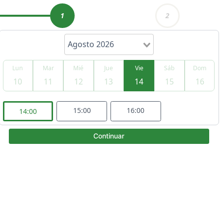
1
2
Agosto 2026
Lun
Mar
Mié
Jue
Vie
Sáb
Dom
10
11
12
13
14
15
16
Item
2
of
15:00
16:00
14:00
6
Continuar