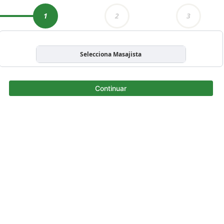
1
2
3
Selecciona Masajista
Continuar