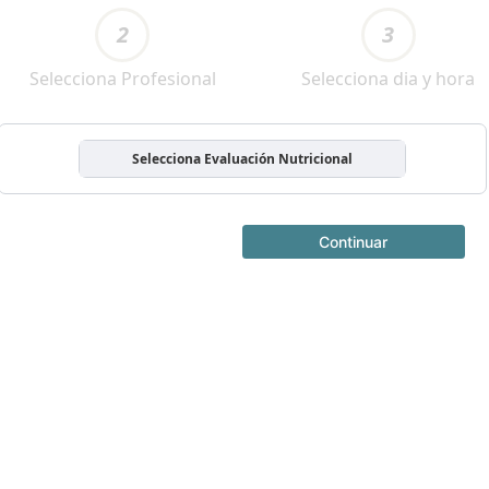
2
3
Selecciona Profesional
Selecciona dia y hora
Selecciona Evaluación Nutricional
Continuar