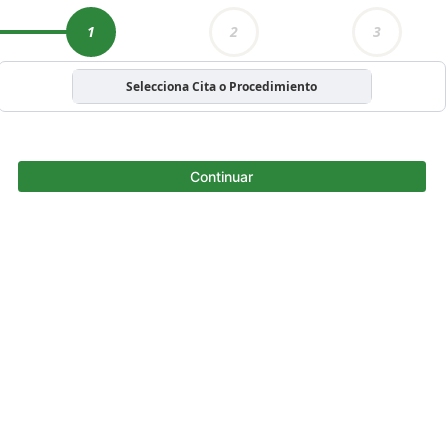
1
2
3
Selecciona Cita o Procedimiento
Continuar