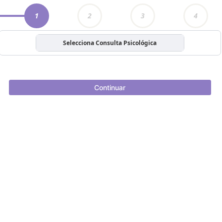
1
2
3
4
Selecciona Consulta Psicológica
Continuar