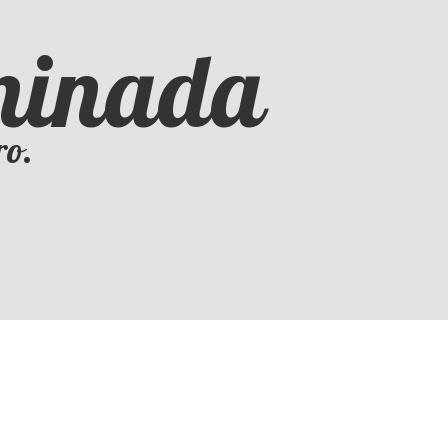
iminada
ro.