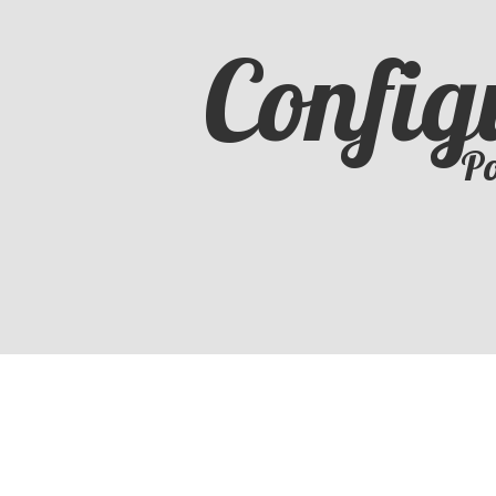
Config
Po