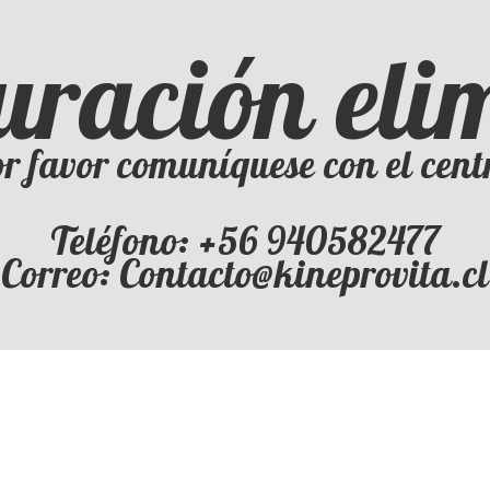
uración el
r favor comuníquese con el cent
Teléfono: +56 940582477
Correo: Contacto@kineprovita.cl