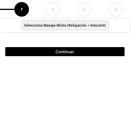
1
2
3
4
Selecciona Masaje Mixto (Relajación + Descontracturante)
Continuar