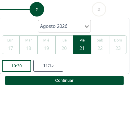
1
2
Agosto 2026
Lun
Mar
Mié
Jue
Vie
Sáb
Dom
17
18
19
20
21
22
23
Item
3
of
11:15
10:30
6
Continuar