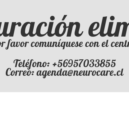
uración el
r favor comuníquese con el cent
Teléfono: +56957033855
Correo: agenda@neurocare.cl