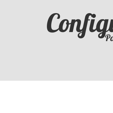
Config
Po