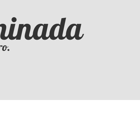
iminada
ro.