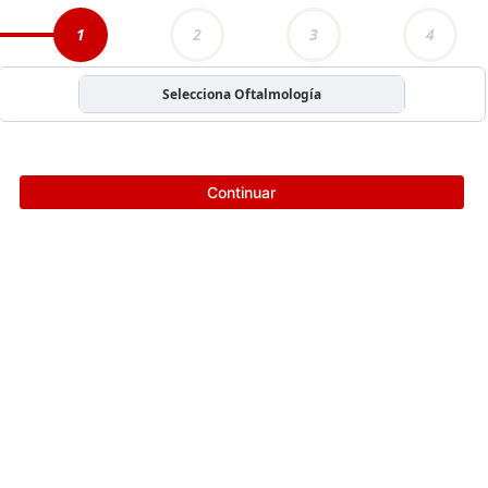
1
2
3
4
Selecciona Oftalmología
Continuar