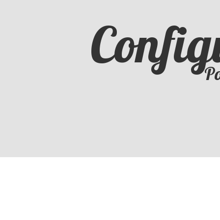
Config
Po