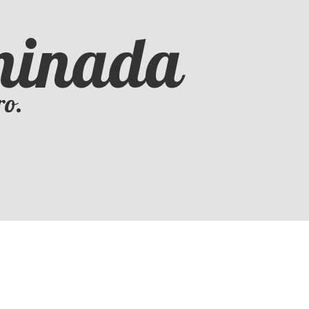
iminada
ro.