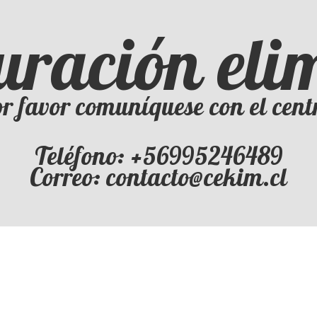
uración el
r favor comuníquese con el cent
Teléfono: +56995246489
Correo: contacto@cekim.cl