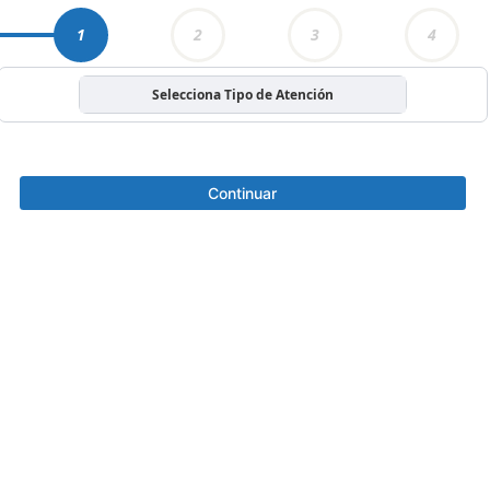
1
2
3
4
Selecciona Tipo de Atención
Continuar