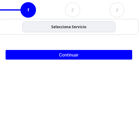
1
2
3
Selecciona Servicio
Continuar