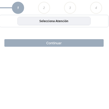
1
2
3
4
Selecciona Atención
Continuar