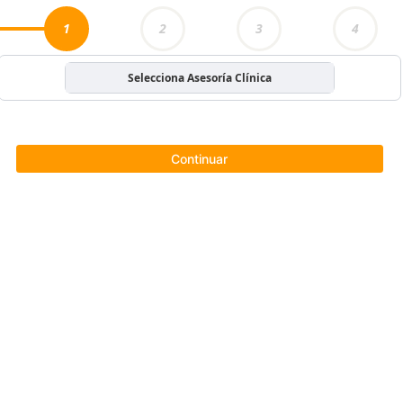
1
2
3
4
Selecciona Asesoría Clínica
Continuar