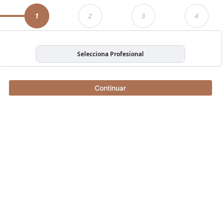
1
2
3
4
Selecciona Profesional
Continuar