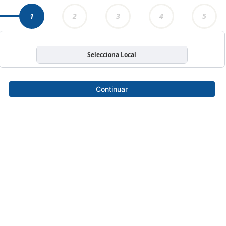
1
2
3
4
5
Selecciona Local
Continuar