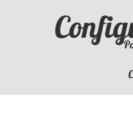
Config
Po
C