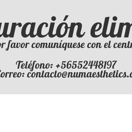
uración el
r favor comuníquese con el cent
Teléfono: +56552448197
orreo: contacto@numaesthetics.