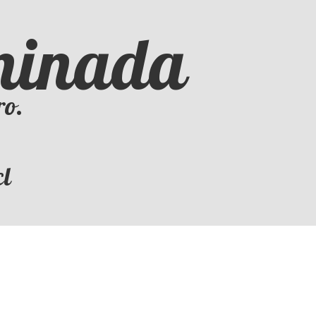
iminada
ro.
cl