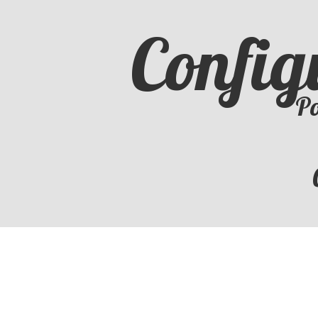
Config
Po