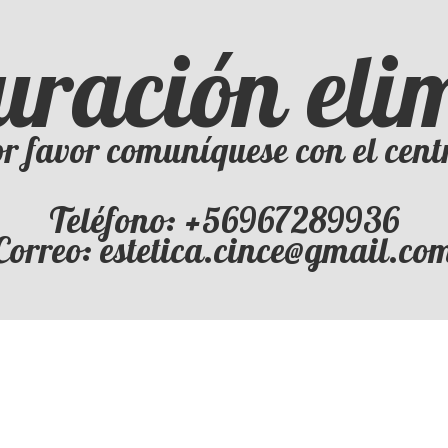
uración el
r favor comuníquese con el cent
Teléfono: +56967289936
Correo: estetica.cince@gmail.co