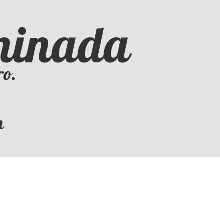
iminada
ro.
m