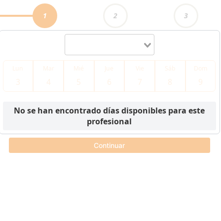
1
2
3
Lun
Mar
Mié
Jue
Vie
Sáb
Dom
3
4
5
6
7
8
9
Item
1
No se han encontrado días disponibles para este
of
3
profesional
Continuar