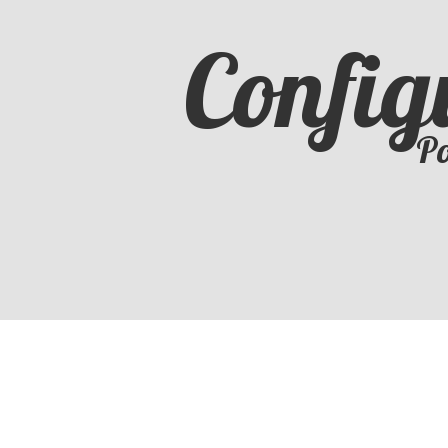
Config
Po