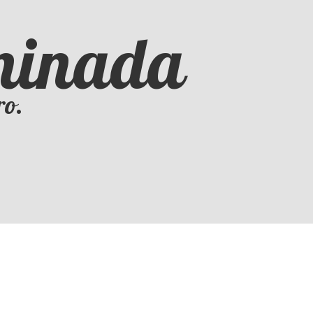
iminada
ro.