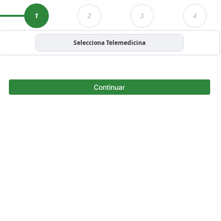
1
2
3
4
Selecciona Telemedicina
Continuar