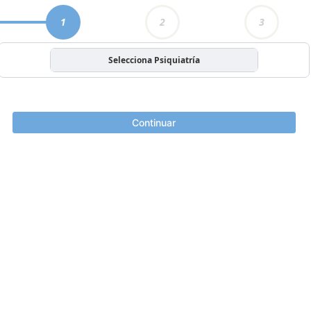
1
2
3
Selecciona Psiquiatría
Continuar