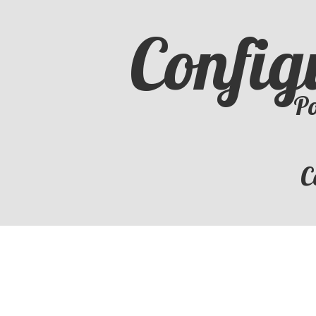
Config
Po
C