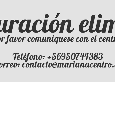
uración el
r favor comuníquese con el cent
Teléfono: +56950744383
orreo: contacto@marianacentro.