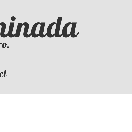
iminada
ro.
cl