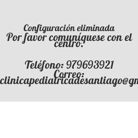
Configuración eliminada
Por favor comuníquese con el
centro.
Teléfono: 979693921
Correo:
clinicapediatricadesantiago@g