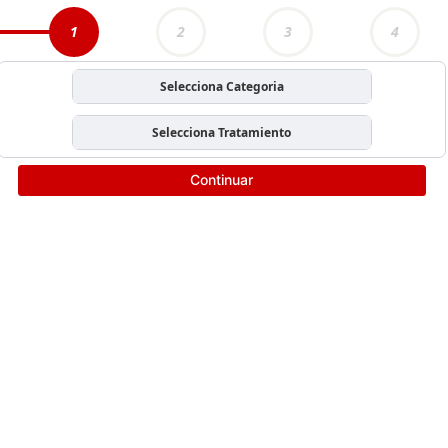
1
2
3
4
Selecciona Categoria
Selecciona Tratamiento
Continuar