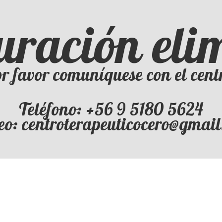
uración el
r favor comuníquese con el cent
Teléfono: ‪+56 9 5180 5624‬
eo: centroterapeuticocero@gmai