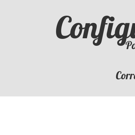
Config
Po
Corr