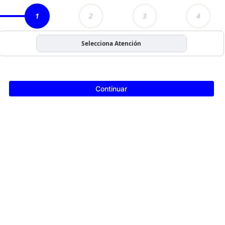
1
2
3
4
Selecciona Atención
Continuar