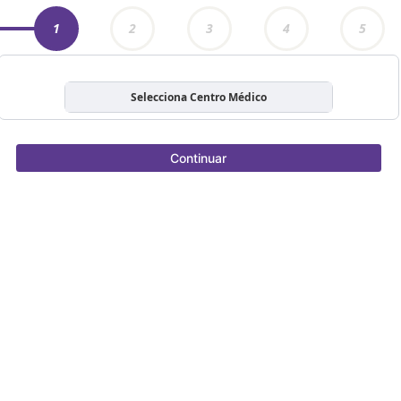
1
2
3
4
5
Selecciona Centro Médico
Continuar