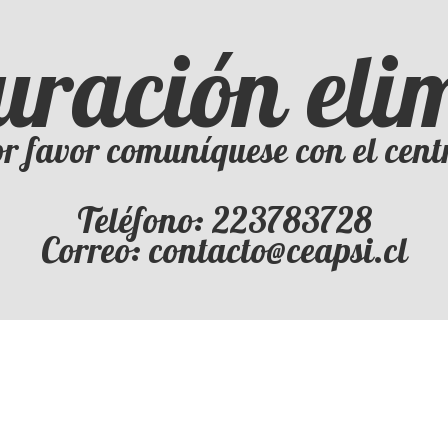
uración el
r favor comuníquese con el cent
Teléfono: 223783728
Correo: contacto@ceapsi.cl