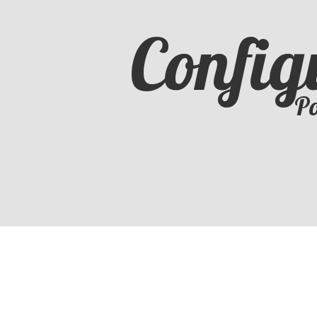
Config
Po