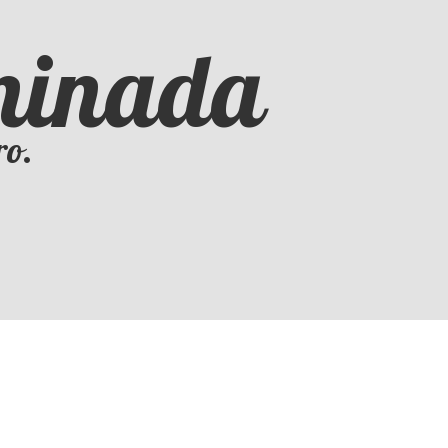
iminada
ro.