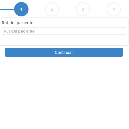
1
2
3
4
Rut del paciente
Continuar