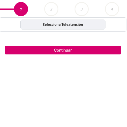
1
2
3
4
Selecciona Teleatención
Continuar