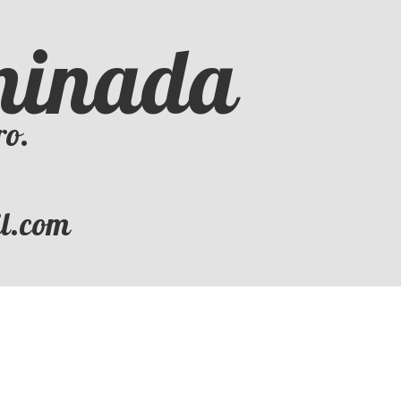
iminada
ro.
il.com