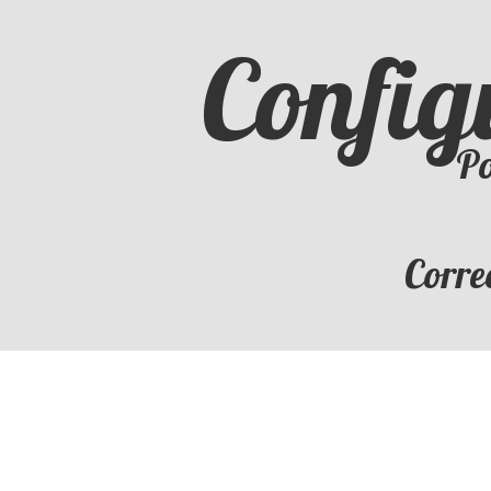
Config
Po
Corre