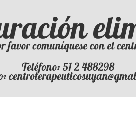
uración el
r favor comuníquese con el cent
Teléfono: 51 2 488298
o: centroterapeuticosuyan@gma