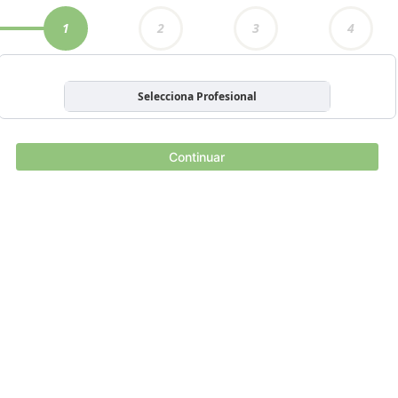
1
2
3
4
Selecciona Profesional
Continuar