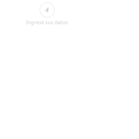
4
Ingrese sus datos
ara Cervicalgia + Piernas Cansadas