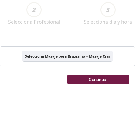
2
3
Selecciona Profesional
Selecciona dia y hora
Selecciona Masaje para Bruxismo + Masaje Craneal + Masaje p
Continuar