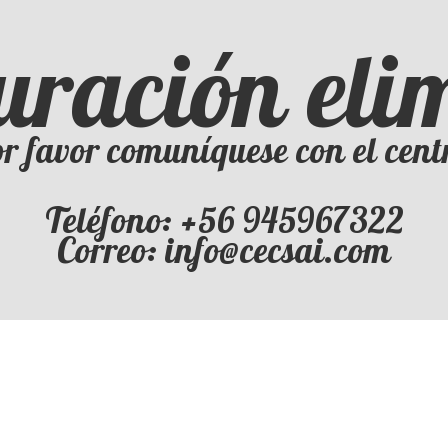
uración el
r favor comuníquese con el cent
Teléfono: +56 945967322
Correo: info@cecsai.com