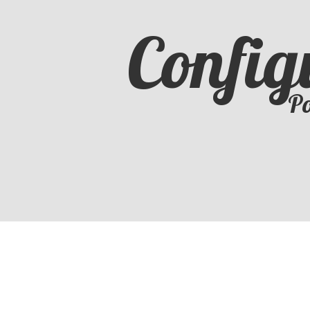
Config
Po