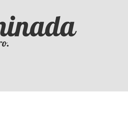
iminada
ro.