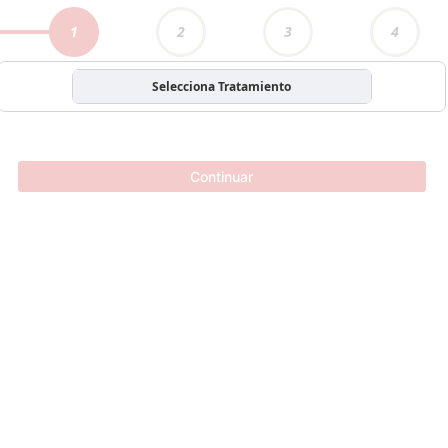
1
2
3
4
Selecciona Tratamiento
Continuar