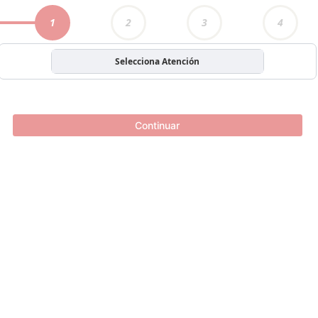
1
2
3
4
Selecciona Atención
Continuar