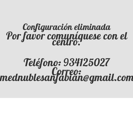
Configuración eliminada
Por favor comuníquese con el
centro.
Teléfono: 934125027
Correo:
mednublesanfabian@gmail.co