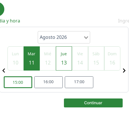
dia y hora
Ingr
Agosto 2026
om
Lun
Mar
Mié
Jue
Vie
Sáb
Dom
L
9
10
11
12
13
14
15
16
1
Item
2
of
16:00
17:00
15:00
5
Continuar