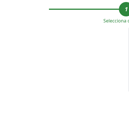
1
Selecciona 
Lun
Mar
Mié
Jue
Vie
Sáb
D
3
4
5
6
7
8