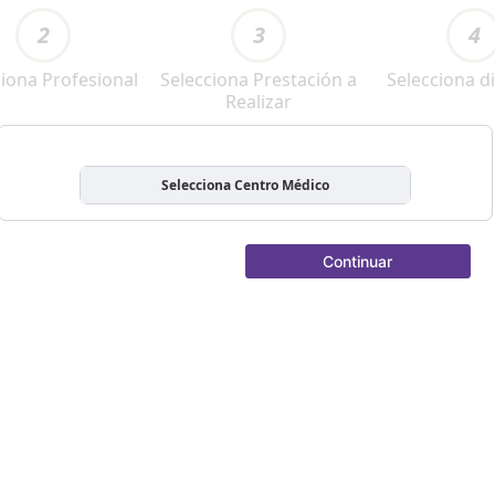
2
3
4
ciona Profesional
Selecciona Prestación a
Selecciona di
Realizar
Selecciona Centro Médico
Continuar