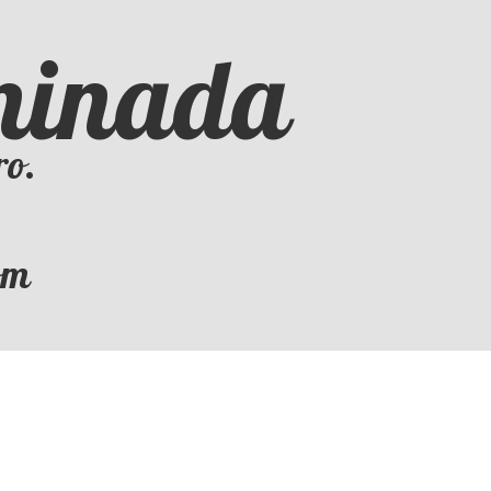
iminada
ro.
om