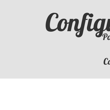
Config
Po
C