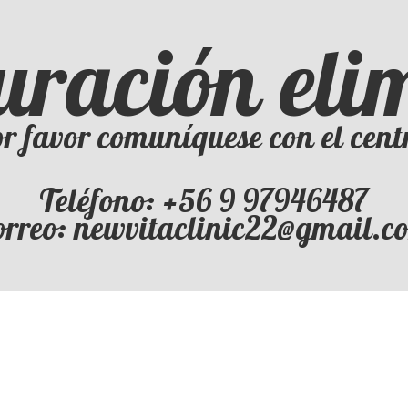
uración el
r favor comuníquese con el cent
Teléfono: +56 9 97946487
orreo: newvitaclinic22@gmail.c