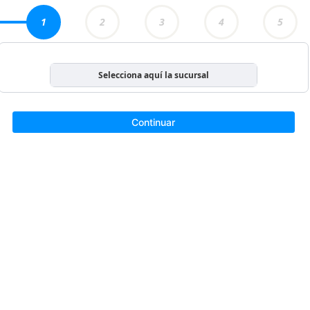
1
2
3
4
5
Selecciona aquí la sucursal
Continuar