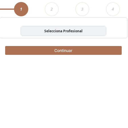
1
2
3
4
Selecciona Profesional
Continuar