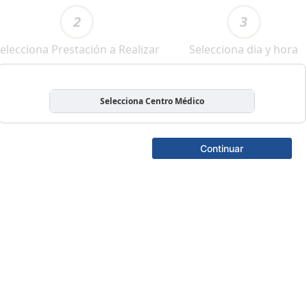
2
3
elecciona Prestación a Realizar
Selecciona dia y hora
Selecciona Centro Médico
Continuar