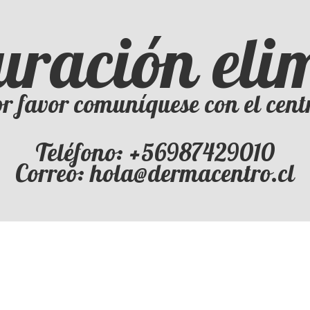
uración el
r favor comuníquese con el cent
Teléfono: +56987429010
Correo: hola@dermacentro.cl