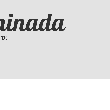
iminada
ro.