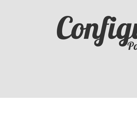
Config
Po