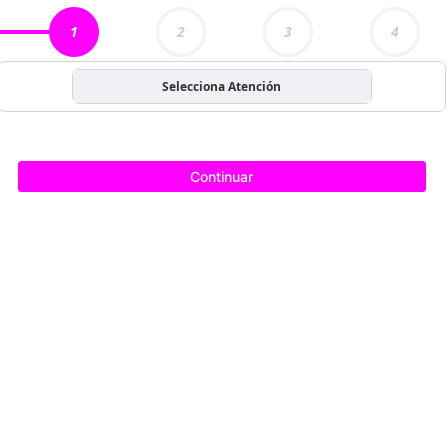
1
2
3
4
Selecciona Atención
Continuar